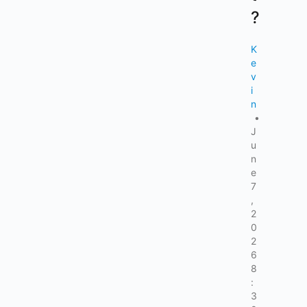
?
K
e
v
i
n
•
J
u
n
e
7
,
2
0
2
6
8
:
3