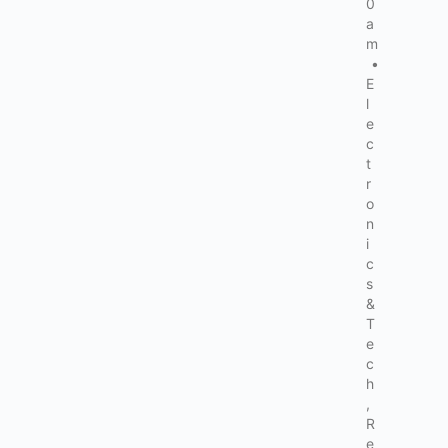
0
a
m
•
E
l
e
c
t
r
o
n
i
c
s
&
T
e
c
h
,
R
e