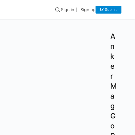
s
Sign in
Sign up
Submit
A
n
k
e
r
M
a
g
G
o