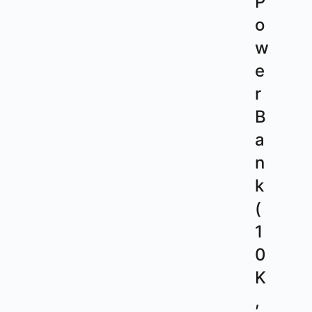
P
o
w
e
r
B
a
n
k
(
1
0
K
,