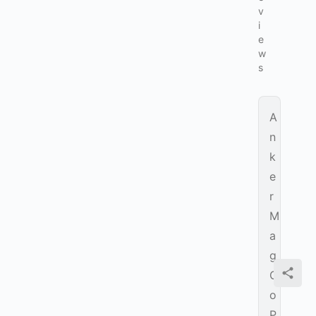
v
i
e
w
s
A
n
k
e
r
M
a
g
G
o
P