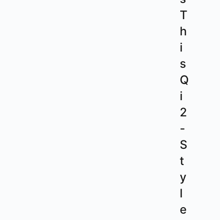
T
h
i
s
Q
i
2
-
S
t
y
l
e