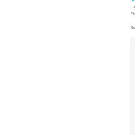
Ju
El
,
Re